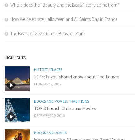
Where does the “Beauty and the Beast” story come from?
How we celebrate Halloween and All Saints Day in France
The Beast of Gévaudan – Beast or Man?
HIGHLIGHTS
HISTORY
/
PLACES
10 facts you should know about The Louvre
FEBRUARY 2, 2017
BOOKS AND MOVIES
/
TRADITIONS
TOP 3 French Christmas Movies
DECEMBER 19, 2016
BOOKS AND MOVIES
Where does the “Beauty and the Beast” story