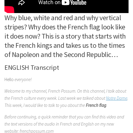
Why blue, white and red and why vertical
stripes? Why does the French flag look like
it does now? This is a story that starts with
the French kings and takes us to the times
of Napoleon and the Second Republic…
ENGLISH Transcript
Hello
everyone!
Welcome to my channel, French Possum. On this channel, I talk about
the French culture every week. Last week we talked about
Notre Dame
.
This week, I would like to talk to you about the
French flag
.
Before continuing, a quick reminder that you can find this video and
the text versions of the audio in French and English on my new
website: frenchpossum.com