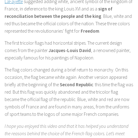
LaFayette
suggested adding white, ancient symbol of the kingdom of
France, in deference to the king Louis XVI and as a
sign of
reconciliation between the people and the king
. Blue, white and
red thus became the official colors of the nation. These three colors
represented the revolutionaries’ fight for
Freedom
.
The first tricolor flags had horizontal stripes. The current design
comes from the painter
Jacques-Louis David
, a renowned painter,
especially famous for his paintings of Napoleon.
The flag colors changed during a brief return to monarchy. On this
occasion, the flag became white again. Another version appeared
briefly at the beginning of the
Second Republic
: this time the flag was
red. But this flag was quickly abandoned and the tricolor flag
became the official flag of the republic. Blue, white and red are now
symbols of France and are found in many areas, from the uniforms
of sport teams to the logos of some major French companies.
I hope you enjoyed this video and that it has helped you understand
the reasons behind the choice of the French flag colors. Let’s meet