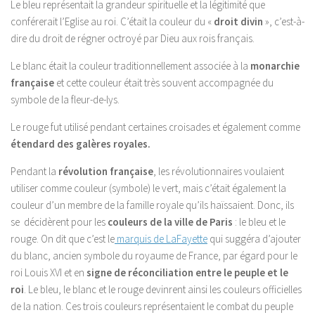
Le bleu représentait la grandeur spirituelle et la légitimité que
conférerait l’Eglise au roi. C’était la couleur du «
droit divin
», c’est-à-
dire du droit de régner octroyé par Dieu aux rois français.
Le blanc était la couleur traditionnellement associée à la
monarchie
française
et cette couleur était très souvent accompagnée du
symbole de la fleur-de-lys.
Le rouge fut utilisé pendant certaines croisades et également comme
étendard des galères royales.
Pendant la
révolution française
, les révolutionnaires voulaient
utiliser comme couleur (symbole) le vert, mais c’était également la
couleur d’un membre de la famille royale qu’ils haïssaient. Donc, ils
se décidèrent pour les
couleurs de la ville de Paris
: le bleu et le
rouge. On dit que c’est le
marquis de LaFayette
qui suggéra d’ajouter
du blanc, ancien symbole du royaume de France, par égard pour le
roi Louis XVI et en
signe de réconciliation entre le peuple et le
roi
. Le bleu, le blanc et le rouge devinrent ainsi les couleurs officielles
de la nation. Ces trois couleurs représentaient le combat du peuple