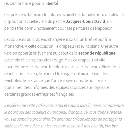
révolutionnaire pour la
liberté
.
Les premiers drapeaux tricolores avaient des bandes horizontales. La
disposition actuelle vient du peintre
Jacques-Louis David
, un
peintre très connu notamment pour ses peintures de Napoléon.
Les couleurs du drapeau changèrent lors d’un bref retour à la
monarchie. A cette occasion, le drapeau redevint blanc. Une autre
version apparût brièvement au début de la
seconde république
,
cette fois-ci le drapeau était rouge. Mais ce drapeau fut vite
abandonné et le drapeau tricolore redevint le drapeau officiel de la
république. Le bleu, le blanc et le rouge sont maintenant des
symboles de la France que l’on retrouve dans de nombreux
domaines, des uniformes des équipes sportives aux logos de
certaines grandes entreprises françaises.
J’espère que cette vidéo vous a plu et vous a aidé à mieux comprendre
le pourquoi des couleurs du drapeau français. Je vous donne rendez-
vous la semaine prochaine. En attendant n’oubliez pas de partager la
vidéo et de me suivre sur les réseaux sociaux. A très bientôt, bye bye.