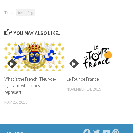
Tags:
french flag
YOU MAY ALSO LIKE...
What is the French “Fleur-de-
Le Tour de France
Lys” and what does it
NOVEMBER 24, 2015
represent?
MAY 25, 2016
FOLLOW: