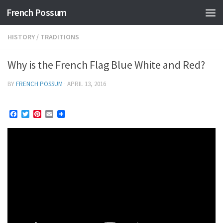
French Possum
Skip to content
HISTORY
/
TRADITIONS
Why is the French Flag Blue White and Red?
BY
FRENCH POSSUM
·
APRIL 13, 2016
Facebook
Twitter
Pinterest
Email